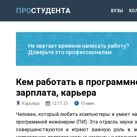
ПРО
СТУДЕНТА
ВУЗЫ
КО
Не хватает времени написать работу?
Доверьте это профессионалам.
Кем работать в программн
зарплата, карьера
Карьера
12.11.21
10 мин.
Человек, который любить компьютеры и умеет на
программной инженерии (ПИ). Эта отрасль науки 
совершенствуются и играют важную роль в ж