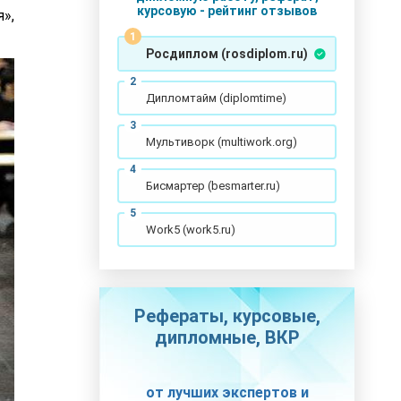
курсовую - рейтинг отзывов
»,
Росдиплом (rosdiplom.ru)
Дипломтайм (diplomtime)
Мультиворк (multiwork.org)
Бисмартер (besmarter.ru)
Work5 (work5.ru)
Рефераты, курсовые,
дипломные, ВКР
от лучших экспертов и