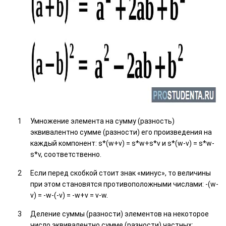
Умножение элемента на сумму (разность)
эквивалентно сумме (разности) его произведения на
каждый компонент: s*(w+v) = s*w+s*v и s*(w-v) = s*w-
s*v, соответственно.
Если перед скобкой стоит знак «минус», то величины
при этом становятся противоположными числами: -(w-
v) = -w-(-v) = -w+v = v-w.
Деление суммы (разности) элементов на некоторое
число эквивалентно сумме (разности) частных: