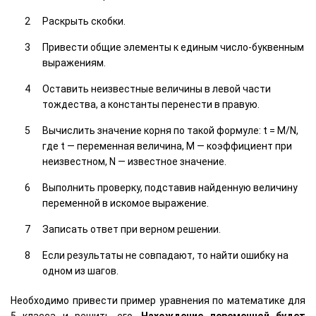
Раскрыть скобки.
Привести общие элементы к единым число-буквенным
выражениям.
Оставить неизвестные величины в левой части
тождества, а константы перенести в правую.
Вычислить значение корня по такой формуле: t = M/N,
где t — переменная величина, М — коэффициент при
неизвестном, N — известное значение.
Выполнить проверку, подставив найденную величину
переменной в искомое выражение.
Записать ответ при верном решении.
Если результаты не совпадают, то найти ошибку на
одном из шагов.
Необходимо привести пример уравнения по математике для
5 класса и решить его.
Нахождение переменной будет