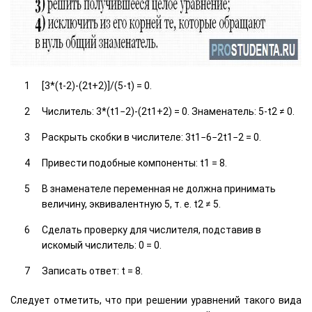
[3*(t-2)-(2t+2)]/(5-t) = 0.
Числитель: 3*(t1−2)-(2t1+2) = 0. Знаменатель: 5-t2 ≠ 0.
Раскрыть скобки в числителе: 3t1−6−2t1−2 = 0.
Привести подобные компоненты: t1 = 8.
В знаменателе переменная не должна принимать
величину, эквивалентную 5, т. е. t2 ≠ 5.
Сделать проверку для числителя, подставив в
искомый числитель: 0 = 0.
Записать ответ: t = 8.
Следует отметить, что при решении уравнений такого вида