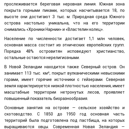
прослеживается береговая неровная линия. Южная зона
покрыта горными пиками, которых насчитывается 18, по
высоте они достигают 3 тыс. м. Природная среда Южного
острова настолько уникальна, что на его территории
снимались «Хроники Нарнии» и «Властелин колец».
Население по численности достигает 1,1 млн человек,
основная масса состоит из этнических европейских групп.
Порядка 48% островитян исповедуют христианство,
остальные остаются нерелигиозными.
В Новой Зеландии находится также Северный остров. Он
занимает 113 тыс. км², покрыт вулканическими невысокими
горами, имеет горячие источники с гейзерами. Северная
земля характеризуется низкой плотностью населения, имеет
масштабные территории нетронутых лесов, проявляет
повышенный показатель биоразнообразия.
Основные занятия на острове — сельское хозяйство и
скотоводство. С 1850 до 1950 год основная часть
территорий была подготовлена под пастбища, на которых
выращиваются овцы. Современная Новая Зеландия —