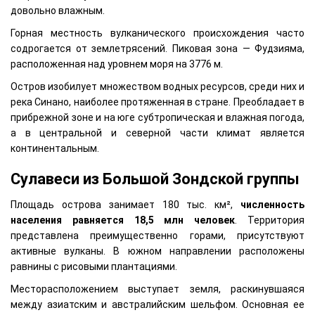
довольно влажным.
Горная местность вулканического происхождения часто
содрогается от землетрясений. Пиковая зона — Фудзияма,
расположенная над уровнем моря на 3776 м.
Остров изобилует множеством водных ресурсов, среди них и
река Синано, наиболее протяженная в стране. Преобладает в
прибрежной зоне и на юге субтропическая и влажная погода,
а в центральной и северной части климат является
континентальным.
Сулавеси из Большой Зондской группы
Площадь острова занимает 180 тыс. км²,
численность
населения равняется 18,5 млн человек
. Территория
представлена преимущественно горами, присутствуют
активные вулканы. В южном направлении расположены
равнины с рисовыми плантациями.
Месторасположением выступает земля, раскинувшаяся
между азиатским и австралийским шельфом. Основная ее