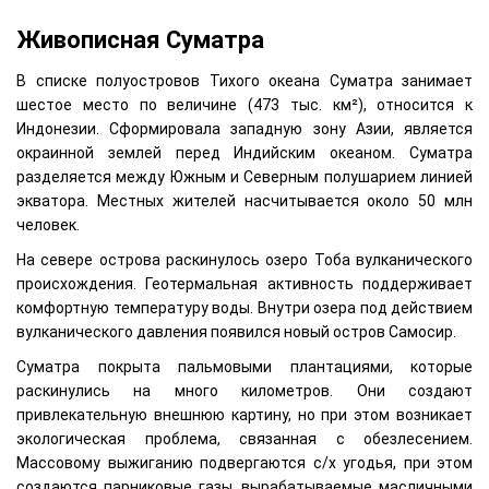
Живописная Суматра
В списке полуостровов Тихого океана Суматра занимает
шестое место по величине (473 тыс. км²), относится к
Индонезии. Сформировала западную зону Азии, является
окраинной землей перед Индийским океаном. Суматра
разделяется между Южным и Северным полушарием линией
экватора. Местных жителей насчитывается около 50 млн
человек.
На севере острова раскинулось озеро Тоба вулканического
происхождения. Геотермальная активность поддерживает
комфортную температуру воды. Внутри озера под действием
вулканического давления появился новый остров Самосир.
Суматра покрыта пальмовыми плантациями, которые
раскинулись на много километров. Они создают
привлекательную внешнюю картину, но при этом возникает
экологическая проблема, связанная с обезлесением.
Массовому выжиганию подвергаются с/х угодья, при этом
создаются парниковые газы, вырабатываемые масличными