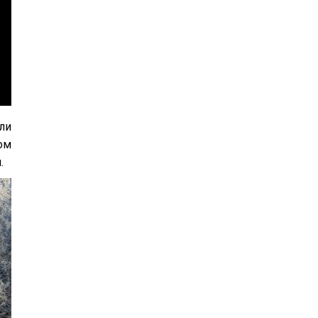
ли
ом
.