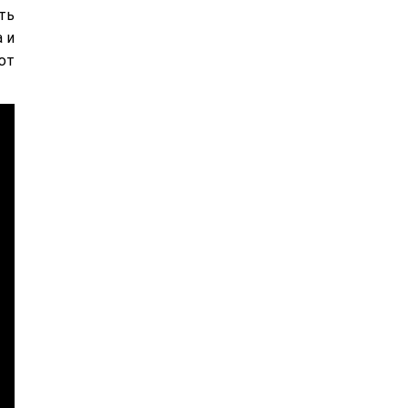
ть
 и
ют