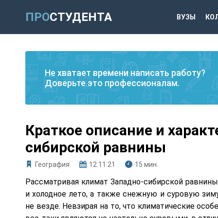
ПРО
СТУДЕНТА
ВУЗЫ
КО
Не хватает времени написать работу?
Доверьте это профессионалам.
Краткое описание и харак
сибирской равнины
География
12.11.21
15 мин.
Рассматривая климат Западно-сибирской равнины
и холодное лето, а также снежную и суровую зим
не везде. Невзирая на то, что климатические особ