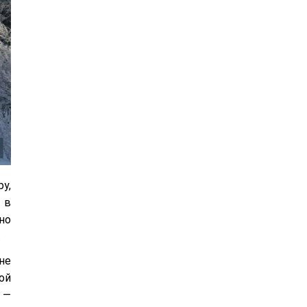
у,
 в
но
.
не
ой
 —