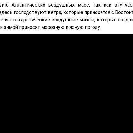
вию Атлантических воздушных масс, так как эту час
 здесь господствуют ветра, которые приносятся с Востока
оявляются арктические воздушные массы, которые созда
 и зимой приносят морозную и ясную погоду.