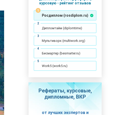
курсовую - рейтинг отзывов
Росдиплом (rosdiplom.ru)
Дипломтайм (diplomtime)
Мультиворк (multiwork.org)
Бисмартер (besmarter.ru)
Work5 (work5.ru)
Рефераты, курсовые,
дипломные, ВКР
от лучших экспертов и