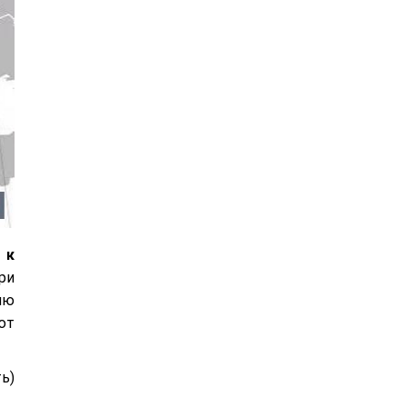
 к
ри
ию
ют
ь)