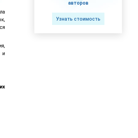
авторов
ла
Узнать стоимость
к,
ся
я,
 и
их