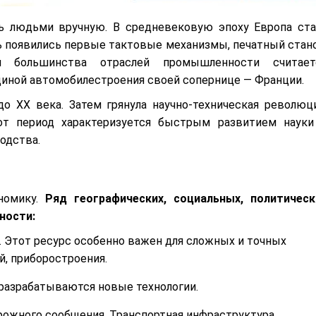
ь людьми вручную. В средневековую эпоху Европа ста
 появились первые тактовые механизмы, печатный стано
м большинства отраслей промышленности считает
диной автомобилестроения своей сопернице — Франции.
о ХХ века. Затем грянула научно-техническая революци
от период характеризуется быстрым развитием науки
одства.
номику.
Ряд географических, социальных, политическ
ности:
. Этот ресурс особенно важен для сложных и точных
, приборостроения.
 разрабатываются новые технологии.
рожного сообщения. Транспортная инфраструктура