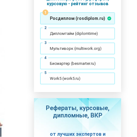
курсовую - рейтинг отзывов
Росдиплом (rosdiplom.ru)
Дипломтайм (diplomtime)
Мультиворк (multiwork.org)
Бисмартер (besmarter.ru)
Work5 (work5.ru)
Рефераты, курсовые,
дипломные, ВКР
от лучших экспертов и