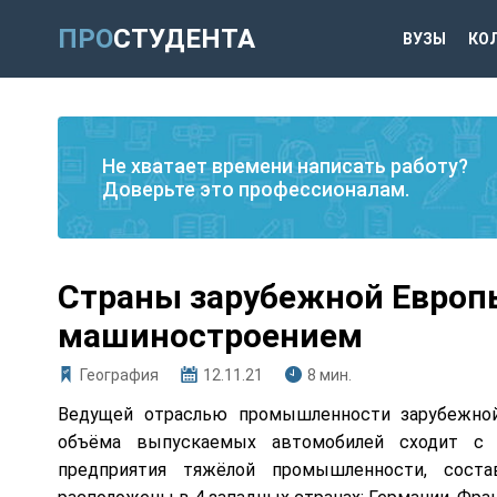
ПРО
СТУДЕНТА
ВУЗЫ
КО
Не хватает времени написать работу?
Доверьте это профессионалам.
Страны зарубежной Европ
машиностроением
География
12.11.21
8 мин.
Ведущей отраслью промышленности зарубежной
объёма выпускаемых автомобилей сходит с 
предприятия тяжёлой промышленности, сост