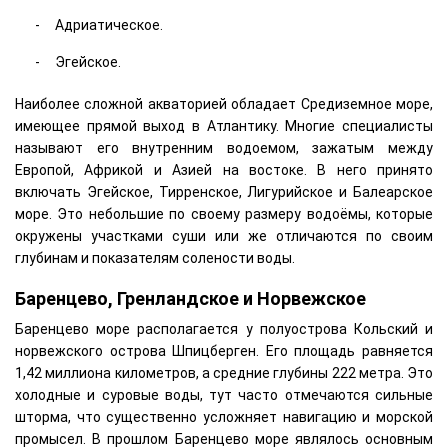
Адриатическое.
Эгейское.
Наиболее сложной акваторией обладает Средиземное море,
имеющее прямой выход в Атлантику. Многие специалисты
называют его внутренним водоемом, зажатым между
Европой, Африкой и Азией на востоке. В него принято
включать Эгейское, Тирренское, Лигурийское и Балеарское
море. Это небольшие по своему размеру водоёмы, которые
окружены участками суши или же отличаются по своим
глубинам и показателям солености воды.
Баренцево, Гренландское и Норвежское
Баренцево море располагается у полуострова Кольский и
норвежского острова Шпицберген. Его площадь равняется
1,42 миллиона километров, а средние глубины 222 метра. Это
холодные и суровые воды, тут часто отмечаются сильные
шторма, что существенно усложняет навигацию и морской
промысел. В прошлом Баренцево море являлось основным