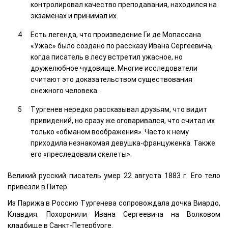
контролировал качество преподавания, находился на
экзаменах и принимал их.
Есть легенда, что произведение Ги де Мопассана
«Ужас» было создано по рассказу Ивана Сергеевича,
когда писатель в лесу встретил ужасное, но
дружелюбное чудовище. Многие исследователи
считают это доказательством существования
снежного человека.
Тургенев нередко рассказывал друзьям, что видит
привидений, но сразу же оговаривался, что считал их
только «обманом воображения». Часто к нему
приходила незнакомая девушка-француженка. Также
его «преследовали скелеты».
Великий русский писатель умер 22 августа 1883 г. Его тело
привезли в Питер.
Из Парижа в Россию Тургенева сопровождала дочка Виардо,
Клавдия. Похоронили Ивана Сергеевича на Волковом
кладбище в Санкт-Петербурге.