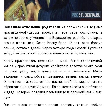
Семейные отношения родителей не сложились
. Отец был
красавцем-офицером, прокрутил все свое состояние, а
затем по расчету женился на Варваре, которая была старше
его на шесть лет. Когда Ивану было 12 лет, отец бросил
семью, оставив детей. Через четыре года Сергей Тургенев
умер, а затем от эпилепсии скончался его младший сын.
Ивану приходилось несладко — мать была деспотичной.
Умная и грамотная девушка хлебнула в детстве много горя.
Ее отец умер, когда дочка была еще маленькой. Мать,
вздорная и самолюбивая дворянка, вышла замуж заново.
Отчим пил и издевался над падчерицей. Примерно так же
обращалась с дочкой и мать. Из-за жестокости она сбежала
к дяде, который оставил племяннице в дальнейшем 5 тыс.
душ.
Она не знала в детстве ласки, поэтому, хоть и любила