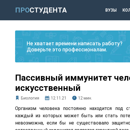
ПРО
СТУДЕНТА
ВУЗЫ
КО
Не хватает времени написать работу?
Доверьте это профессионалам.
Пассивный иммунитет чело
искусственный
Биология
12.11.21
12 мин.
Организм человека постоянно находится под 
каждый из которых может быть или стать поте
невозможна, если бы не существовало защитно