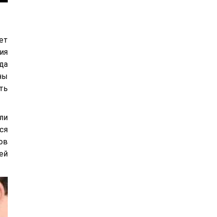
ет
ия
да
ны
ть
ли
ся
ов
ей