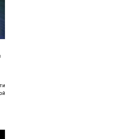
я
ти
ой