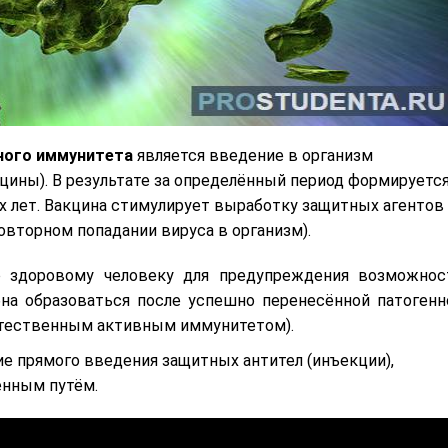
ного иммунитета
является введение в организм
цины). В результате за определённый период формируетс
х лет. Вакцина стимулирует выработку защитных агентов
овторном попадании вируса в организм).
о здоровому человеку для предупреждения возможнос
бна образоваться после успешно перенесённой патогенн
естественным активным иммунитетом).
е прямого введения защитных антител (инъекции),
енным путём.