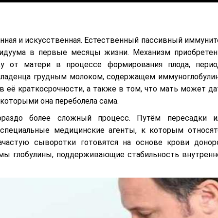
енная и искусственная. Естественный пассивный иммунит
идуума в первые месяцы жизни. Механизм приобретен
ку от матери в процессе формирования плода, перио
 младенца грудным молоком, содержащем иммуноглобули
 в её краткосрочности, а также в том, что мать может да
 которыми она переболела сама.
ораздо более сложный процесс. Путём пересадки и
 специальные медицинские агенты, к которым относят
ачастую сыворотки готовятся на основе крови донор
змы глобулины, поддерживающие стабильность внутренн