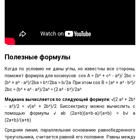
Полезные формулы
Когда по условию не даны углы, но известны все стороны,
поможет формула для косинусов: cos A = (b² + с² - а²)/ 2bc =
(b² + a² - а²)/2ba = b²/2ba = b/2a. При этом cos В = (а² + а² - b²)/
2bc = (b² + a² - а²)/2а² = (2 a² - b²)/2а².
Медиана вычисляется по следующей формуле:
√(2 a² + 2b²
- а²)/2 = √(a² + 2b²)/2. Биссектрису можно вычислить с
помощью формулы √ ab (2a+b)(a+b-a)/(a+b) = b√ a
(2a+b)/(a+b).
Средняя линия, параллельная основанию равнобедренного
треугольника, считается равной его половине. Равны между