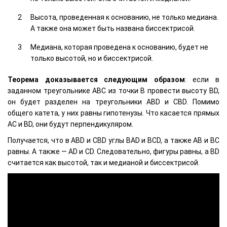
Высота, проведенная к основанию, не только медиана.
А также она может быть названа биссектрисой.
Медиана, которая проведена к основанию, будет не
только высотой, но и биссектрисой.
Теорема доказывается следующим образом
: если в
заданном треугольнике ABC из точки B провести высоту BD,
он будет разделен на треугольники ABD и CBD. Помимо
общего катета, у них равны гипотенузы. Что касается прямых
AC и BD, они будут перпендикуляром.
Получается, что в ABD и CBD углы BAD и BCD, а также AB и BC
равны. А также — AD и CD. Следовательно, фигуры равны, а BD
считается как высотой, так и медианой и биссектрисой.