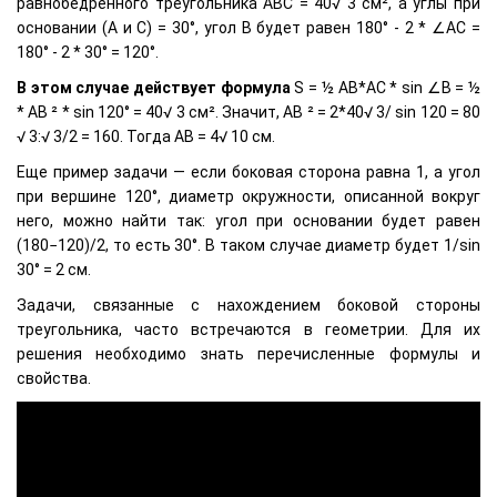
равнобедренного треугольника АВС = 40√ 3 см², а углы при
основании (A и C) = 30°, угол B будет равен 180° - 2 * ∠АС =
180° - 2 * 30° = 120°.
В этом случае действует формула
S = ½ АВ*АС * sin ∠B = ½
* AB ² * sin 120° = 40√ 3 см². Значит, AB ² = 2*40√ 3/ sin 120 = 80
√ 3:√ 3/2 = 160. Тогда АВ = 4√ 10 см.
Еще пример задачи — если боковая сторона равна 1, а угол
при вершине 120°, диаметр окружности, описанной вокруг
него, можно найти так: угол при основании будет равен
(180−120)/2, то есть 30°. В таком случае диаметр будет 1/sin
30° = 2 см.
Задачи, связанные с нахождением боковой стороны
треугольника, часто встречаются в геометрии. Для их
решения необходимо знать перечисленные формулы и
свойства.