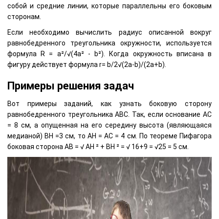
собой и средние линии, которые параллельны его боковым
сторонам.
Если необходимо вычислить радиус описанной вокруг
равнобедренного треугольника окружности, используется
формула R = a²/√(4а² - b²). Когда окружность вписана в
фигуру действует формула r= b/2√(2a-b)/(2a+b).
Примеры решения задач
Вот примеры заданий, как узнать боковую сторону
равнобедренного треугольника АВС. Так, если основание АС
= 8 см, а опущенная на его середину высота (являющаяся
медианой) BH =3 см, то AH = AC = 4 см. По теореме Пифагора
боковая сторона AB = √ AH ² + BH ² = √ 16+9 = √25 = 5 см.