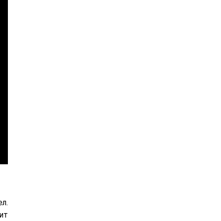
л.
ит