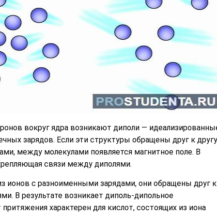
ронов вокруг ядра возникают диполи — идеализированны
чных зарядов. Если эти структуры обращены друг к друг
ми, между молекулами появляется магнитное поле. В
укрепляющая связи между диполями.
з ионов с разноименными зарядами, они обращены друг к
ми. В результате возникает диполь-дипольное
притяжения характерен для кислот, состоящих из иона