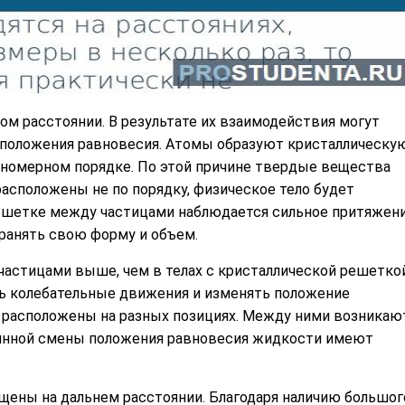
м расстоянии. В результате их взаимодействия могут
 положения равновесия. Атомы образуют кристаллическу
ономерном порядке. По этой причине твердые вещества
асположены не по порядку, физическое тело будет
ешетке между частицами наблюдается сильное притяжени
ранять свою форму и объем.
астицами выше, чем в телах с кристаллической решеткой
 колебательные движения и изменять положение
 расположены на разных позициях. Между ними возникаю
оянной смены положения равновесия жидкости имеют
щены на дальнем расстоянии. Благодаря наличию большог