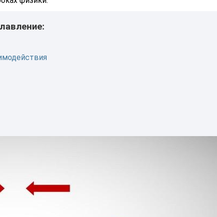
роках физики.
лавление:
аимодействия