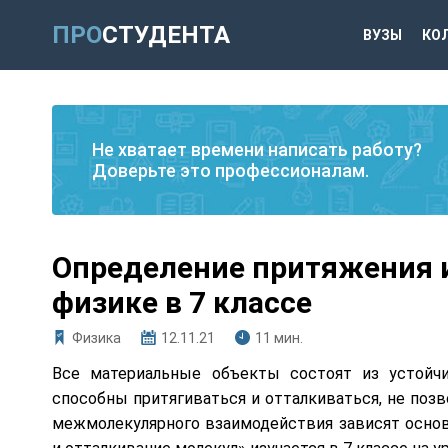
ПРО
СТУДЕНТА
ВУЗЫ
КО
Не хватает времени написать работу?
Доверьте это профессионалам.
Определение притяжения и
физике в 7 классе
Физика
12.11.21
11 мин.
Все материальные объекты состоят из устойчи
способны притягиваться и отталкиваться, не поз
межмолекулярного взаимодействия зависят основ