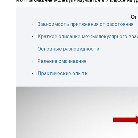
и отталкивание молекул» изучается в 7 классе на у
Ог
Зависимость притяжения от расстояния
Краткое описание межмолекулярного вз
Основные разновидности
Явление смачивания
Практические опыты