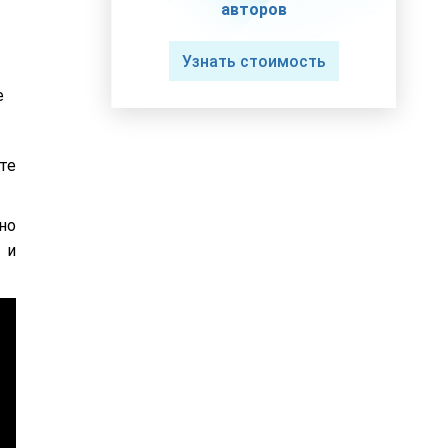
авторов
Узнать стоимость
е
те
но
 и