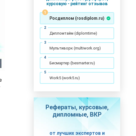
курсовую - рейтинг отзывов
Росдиплом (rosdiplom.ru)
Дипломтайм (diplomtime)
Мультиворк (multiwork.org)
Бисмартер (besmarter.ru)
Work5 (work5.ru)
е
у
Рефераты, курсовые,
дипломные, ВКР
от лучших экспертов и