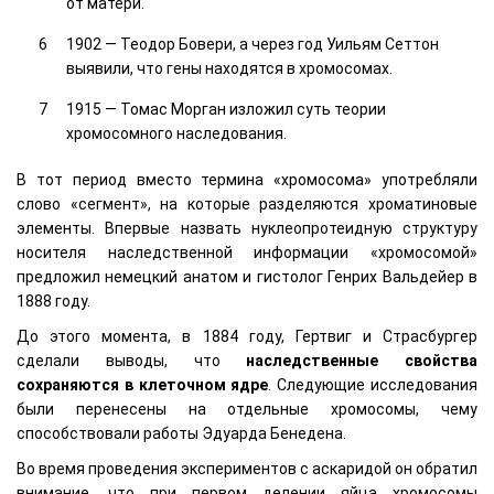
от матери.
1902 — Теодор Бовери, а через год Уильям Сеттон
выявили, что гены находятся в хромосомах.
1915 — Томас Морган изложил суть теории
хромосомного наследования.
В тот период вместо термина «хромосома» употребляли
слово «сегмент», на которые разделяются хроматиновые
элементы. Впервые назвать нуклеопротеидную структуру
носителя наследственной информации «хромосомой»
предложил немецкий анатом и гистолог Генрих Вальдейер в
1888 году.
До этого момента, в 1884 году, Гертвиг и Страсбургер
сделали выводы, что
наследственные свойства
сохраняются в клеточном ядре
. Следующие исследования
были перенесены на отдельные хромосомы, чему
способствовали работы Эдуарда Бенедена.
Во время проведения экспериментов с аскаридой он обратил
внимание, что при первом делении яйца хромосомы