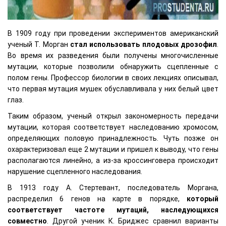
В 1909 году при проведении экспериментов американский
ученый Т. Морган
стал использовать плодовых дрозофил
.
Во время их разведения были получены многочисленные
мутации, которые позволили обнаружить сцепленные с
полом гены. Профессор биологии в своих лекциях описывал,
что первая мутация мушек обуславливала у них белый цвет
глаз.
Таким образом, ученый открыл закономерность передачи
мутации, которая соответствует наследованию хромосом,
определяющих половую принадлежность. Чуть позже он
охарактеризовал еще 2 мутации и пришел к выводу, что гены
располагаются линейно, а из-за кроссинговера происходит
нарушение сцепленного наследования.
В 1913 году А. Стертевант, последователь Моргана,
распределил 6 генов на карте в порядке,
который
соответствует частоте мутаций, наследующихся
совместно
. Другой ученик К. Бриджес сравнил варианты