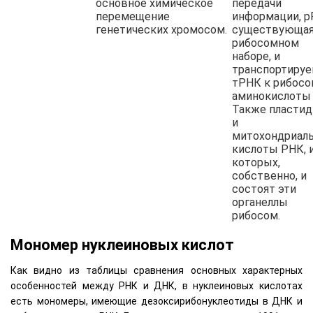
основное химическое
передачи
перемещение
информации, р
генетических хромосом.
существующая
рибосомном
наборе, и
транспортиру
тРНК к рибос
аминокислоты 
Также пласти
и
митохондриал
кислоты РНК, 
которых,
собственно, и
состоят эти
органеллы
рибосом.
Мономер нуклеиновых кислот
Как видно из таблицы сравнения основных характерных
особенностей между РНК и ДНК, в нуклеиновых кислотах
есть мономеры, имеющие дезоксирибонуклеотиды в ДНК и