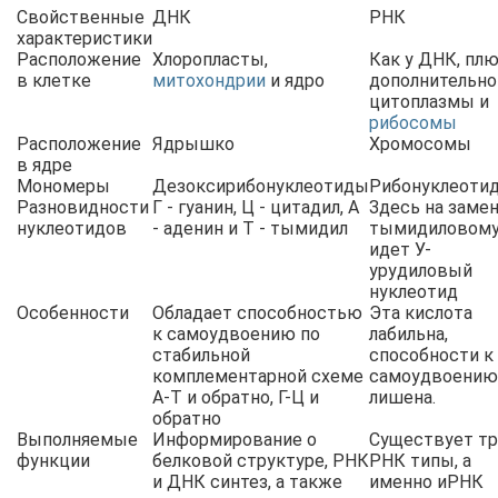
Свойственные
ДНК
РНК
характеристики
Расположение
Хлоропласты,
Как у ДНК, пл
в клетке
митохондрии
и ядро
дополнительно
цитоплазмы и
рибосомы
Расположение
Ядрышко
Хромосомы
в ядре
Мономеры
Дезоксирибонуклеотиды
Рибонуклеоти
Разновидности
Г - гуанин, Ц - цитадил, А
Здесь на заме
нуклеотидов
- аденин и Т - тымидил
тымидиловом
идет У-
урудиловый
нуклеотид
Особенности
Обладает способностью
Эта кислота
к самоудвоению по
лабильна,
стабильной
способности к
комплементарной схеме
самоудвоению
А-Т и обратно, Г-Ц и
лишена.
обратно
Выполняемые
Информирование о
Существует т
функции
белковой структуре, РНК
РНК типы, а
и ДНК синтез, а также
именно иРНК