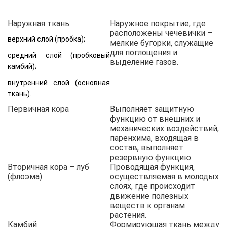
Наружная ткань:
Наружное покрытие, где
расположены чечевички –
верхний слой (пробка);
мелкие бугорки, служащие
для поглощения и
средний слой (пробковый
выделение газов.
камбий);
внутренний слой (основная
ткань).
Первичная кора
Выполняет защитную
функцию от внешних и
механических воздействий,
паренхима, входящая в
состав, выполняет
резервную функцию.
Вторичная кора – луб
Проводящая функция,
(флоэма)
осуществляемая в молодых
слоях, где происходит
движение полезных
веществ к органам
растения.
Камбий
Формирующая ткань между