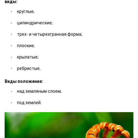
виды:
круглые;
цилиндрические;
трех- и четырехгранная форма;
плоские;
крылатые;
ребристые.
Виды положения:
над земляным слоем;
под землей.