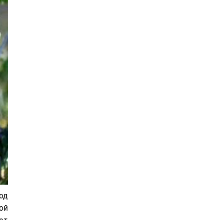
од
ой