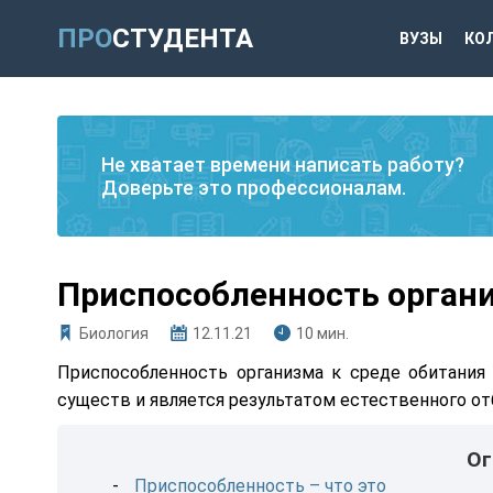
ПРО
СТУДЕНТА
ВУЗЫ
КО
Не хватает времени написать работу?
Доверьте это профессионалам.
Приспособленность органи
Биология
12.11.21
10 мин.
Приспособленность организма к среде обитания
существ и является результатом естественного от
Ог
Приспособленность – что это