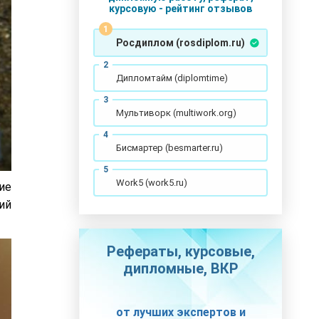
курсовую - рейтинг отзывов
Росдиплом (rosdiplom.ru)
Дипломтайм (diplomtime)
Мультиворк (multiwork.org)
Бисмартер (besmarter.ru)
Work5 (work5.ru)
ие
ий
Рефераты, курсовые,
дипломные, ВКР
от лучших экспертов и