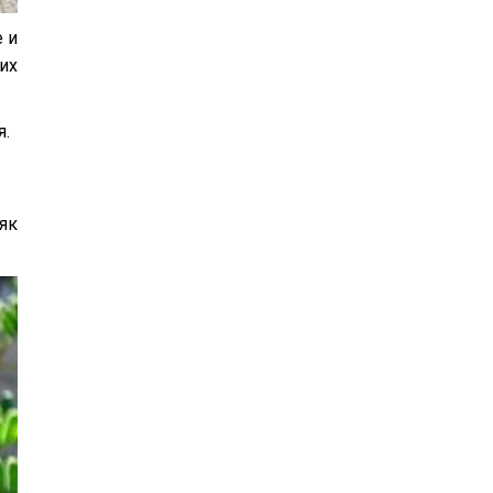
 и
их
я.
як