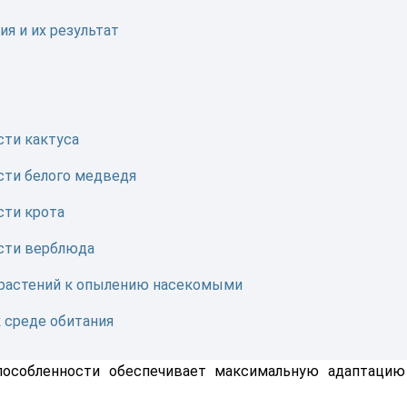
я и их результат
сти кактуса
сти белого медведя
сти крота
сти верблюда
 растений к опылению насекомыми
 среде обитания
пособленности обеспечивает максимальную адаптацию