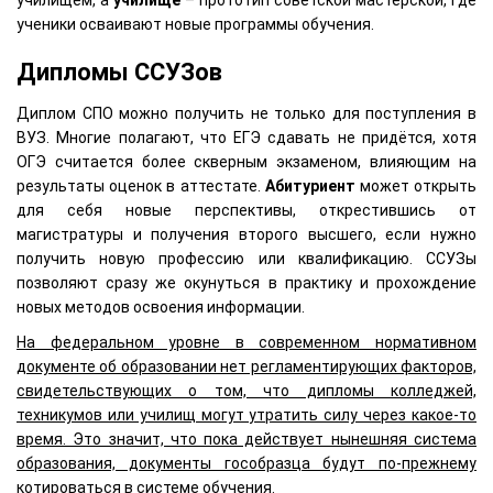
училищем, а
училище
– прототип советской мастерской, где
ученики осваивают новые программы обучения.
Дипломы ССУЗов
Диплом СПО можно получить не только для поступления в
ВУЗ. Многие полагают, что ЕГЭ сдавать не придётся, хотя
ОГЭ считается более скверным экзаменом, влияющим на
результаты оценок в аттестате.
Абитуриент
может открыть
для себя новые перспективы, открестившись от
магистратуры и получения второго высшего, если нужно
получить новую профессию или квалификацию. ССУЗы
позволяют сразу же окунуться в практику и прохождение
новых методов освоения информации.
На федеральном уровне в современном нормативном
документе об образовании нет регламентирующих факторов,
свидетельствующих о том, что дипломы колледжей,
техникумов или училищ могут утратить силу через какое-то
время. Это значит, что пока действует нынешняя система
образования, документы гособразца будут по-прежнему
котироваться в системе обучения.