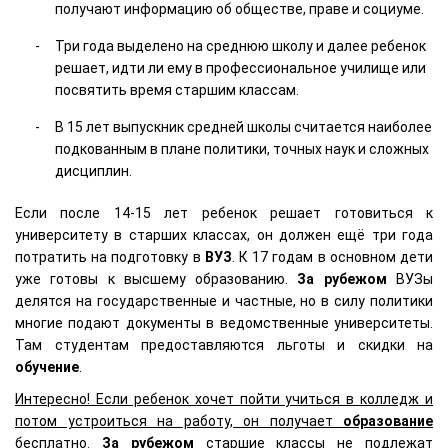
получают информацию об обществе, праве и социуме.
Три года выделено на среднюю школу и далее ребенок
решает, идти ли ему в профессиональное училище или
посвятить время старшим классам.
В 15 лет выпускник средней школы считается наиболее
подкованным в плане политики, точных наук и сложных
дисциплин.
Если после 14-15 лет ребенок решает готовиться к
университету в старших классах, он должен ещё три года
потратить на подготовку в
ВУЗ
. К 17 годам в основном дети
уже готовы к высшему образованию.
За рубежом
ВУЗы
делятся на государственные и частные, но в силу политики
многие подают документы в ведомственные университеты.
Там студентам предоставляются льготы и скидки на
обучение
.
Интересно! Если ребенок хочет пойти учиться в колледж и
потом устроиться на работу, он получает
образование
бесплатно.
За рубежом
старшие классы не подлежат