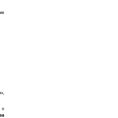
ие
»,
 о
за