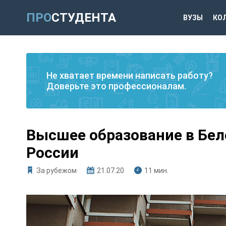
ПРО
СТУДЕНТА
ВУЗЫ
КО
Не хватает времени написать работу?
Доверьте это профессионалам.
Высшее образование в Бел
России
За рубежом
21.07.20
11 мин.