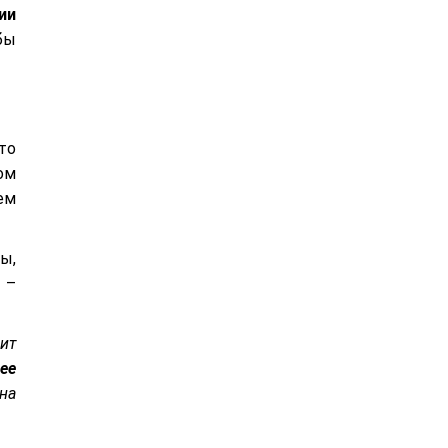
ии
бы
то
ом
ем
ы,
 –
ит
ее
на