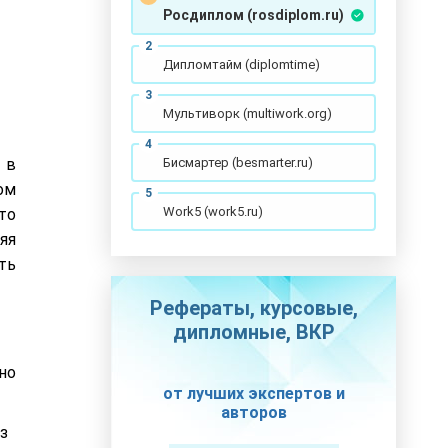
Росдиплом (rosdiplom.ru)
Дипломтайм (diplomtime)
Мультиворк (multiwork.org)
Бисмартер (besmarter.ru)
 в
ом
Work5 (work5.ru)
то
яя
ть
Рефераты, курсовые,
дипломные, ВКР
но
от лучших экспертов и
авторов
з