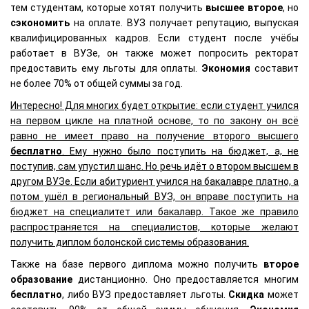
тем студентам, которые хотят получить
высшее
второе
, но
сэкономить
на оплате. ВУЗ получает репутацию, выпуская
квалифицированных кадров. Если студент после учёбы
работает в ВУЗе, он также может попросить ректорат
предоставить ему льготы для оплаты.
Экономия
составит
не более 70% от общей суммы за год.
Интересно! Для многих будет открытие: если студент учился
на первом цикле на платной основе, то по закону он всё
равно не имеет право на получение второго высшего
бесплатно
. Ему нужно было поступить на бюджет, а, не
поступив, сам упустил шанс. Но речь идёт о втором высшем в
другом ВУЗе. Если абитуриент учился на бакалавре платно, а
потом ушёл в региональный ВУЗ, он вправе поступить на
бюджет на специалитет или бакалавр. Такое же правило
распространяется на специалистов, которые желают
получить диплом болонской системы образования.
Также на базе первого диплома можно получить
второе
образование
дистанционно. Оно предоставляется многим
бесплатно
, либо ВУЗ предоставляет льготы.
Скидка
может