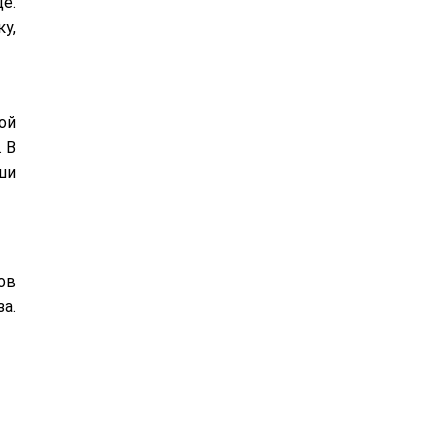
е.
у,
ой
 В
ши
ов
а.