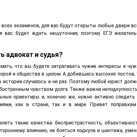
е всех экзаменов, для вас будут открыты любые двери вс
ия вас будет ждать нешуточная, поэтому ЕГЭ желатель
ь адвокат и судья?
имать, что вы будете затрагивать чужие интересы и чуж
 порой и общества в целом. А добившись высоких постов, 
 истории случалось и не раз. Поэтому любой юрист долж
бостренным чувством долга. Также важна неподкупность
ные ориентиры и, конечно же, нужно активно следить 
ями, как в стране, так и в мире. Привет поправкам
елить такие качества: беспристрастность, объективност
тороннему влиянию, не бояться подкупа и шантажа, умен