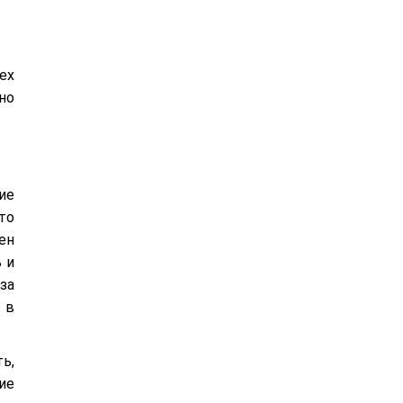
ех
но
ие
то
ен
 и
за
 в
ь,
ие