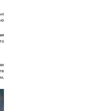
ых
ью
ия
то
ах
те
ы,