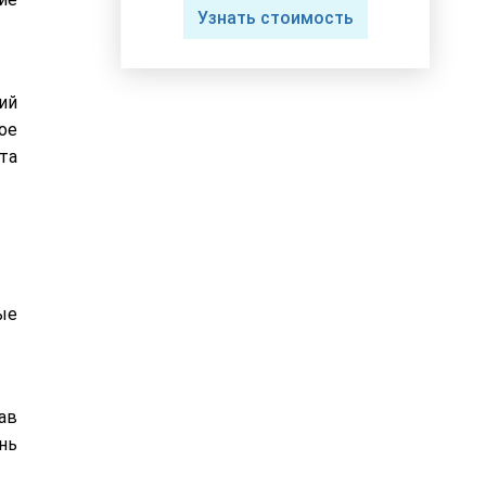
Узнать стоимость
ий
ое
та
ые
ав
нь