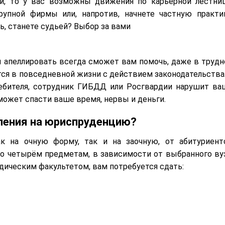
и, то у вас возможны движения по карьерной лестниц
упной фирмы или, напротив, начнете частную практик
, станете судьей? Выбор за вами
и апеллировать всегда сможет вам помочь, даже в трудн
ся в повседневной жизни с действием законодательства.
ебителя, сотрудник ГИБДД или Росгвардии нарушит ва
может спасти ваше время, нервы и деньги.
ления на юриспруденцию?
ак на очную форму, так и на заочную, от абитуриент
 по четырём предметам, в зависимости от выбранного вуз
идическим факультетом, вам потребуется сдать: