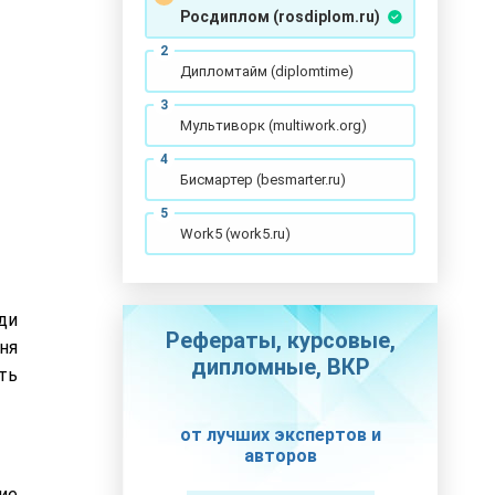
Росдиплом (rosdiplom.ru)
Дипломтайм (diplomtime)
Мультиворк (multiwork.org)
Бисмартер (besmarter.ru)
Work5 (work5.ru)
ди
Рефераты, курсовые,
ня
дипломные, ВКР
ть
от лучших экспертов и
авторов
ие