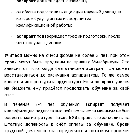
аспирант
должен сдать экзамены;
он обязан подготовить ещё один научный доклад, в
котором будут данные и сведения из
квалификационной работы;
аспирант
подтверждает график подготовки, после
чего получает диплом.
Учиться
можно на очной форме не более 3 лет, при этом
сроки
могут быть продлены по приказу Минобрнауки. Это
зависит от того, когда был отчислен
аспирант
. Он может
восстановиться до окончания аспирантуры. То же самое
касается интернатуры и ординатуры. Если
аспирант
учился
на бюджете, ему придётся продолжать
обучение
за свой
счёт.
В течение 3-4 лет обучения
аспирант
получает
квалификацию педагога высшей школы, если минимум не был
освоен в магистратуре. Также
ВУЗ
вправе его зачислить на
штатную должность в счёт оплаты за
обучение
.
Сроки
трудовой деятельности определяются остатком времени,