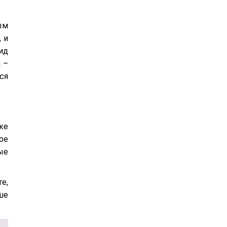
ым
 и
ид
 –
ся
же
ое
ые
е,
ше