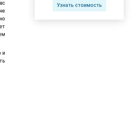
ас
Узнать стоимость
не
но
ет
ем
 и
ть
: