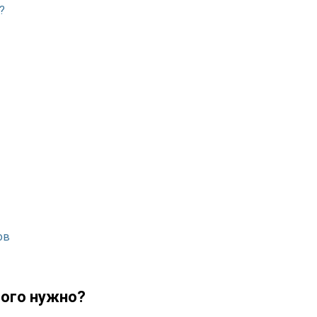
?
ов
того нужно?