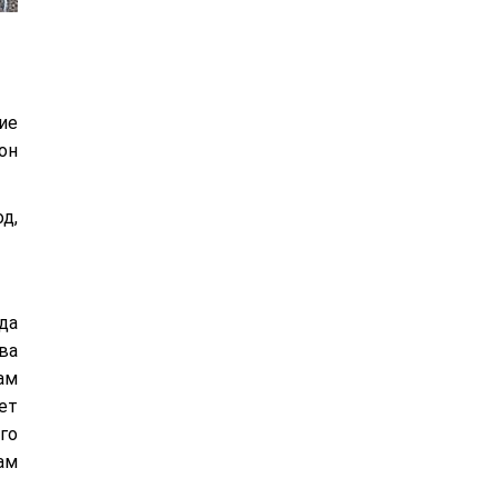
ие
он
д,
да
ва
ам
ет
го
ам