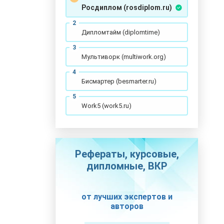
Росдиплом (rosdiplom.ru)
Дипломтайм (diplomtime)
Мультиворк (multiwork.org)
Бисмартер (besmarter.ru)
Work5 (work5.ru)
Рефераты, курсовые,
дипломные, ВКР
от лучших экспертов и
авторов