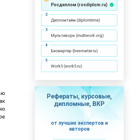
Росдиплом (rosdiplom.ru)
Дипломтайм (diplomtime)
Мультиворк (multiwork.org)
Бисмартер (besmarter.ru)
Work5 (work5.ru)
ью
Рефераты, курсовые,
ак
дипломные, ВКР
но
ое
от лучших экспертов и
авторов