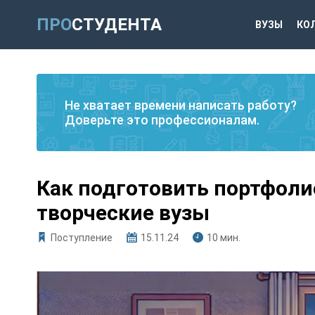
ПРО
СТУДЕНТА
ВУЗЫ
КО
Не хватает времени написать работу?
Доверьте это профессионалам.
Как подготовить портфоли
творческие вузы
Поступление
15.11.24
10 мин.