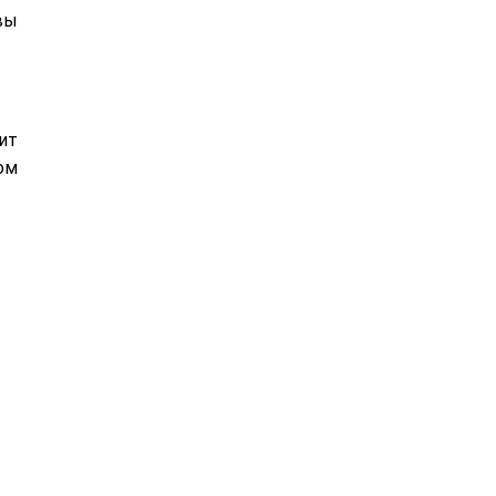
вы
ит
ом