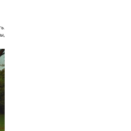
ь.
ы,