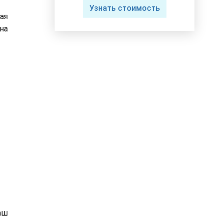
Узнать стоимость
ая
на
аш