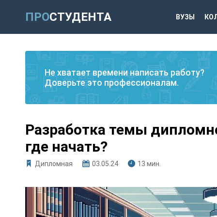
ПРО
СТУДЕНТА
ВУЗЫ
КО
Не хватает времени написать работу?
Доверьте это профессионалам.
Разработка темы дипломно
где начать?
Дипломная
03.05.24
13 мин.