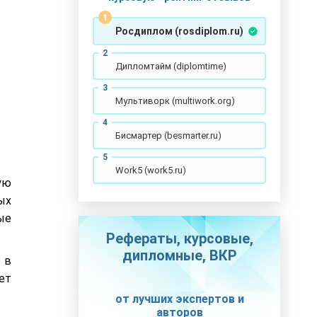
Росдиплом (rosdiplom.ru)
Дипломтайм (diplomtime)
Мультиворк (multiwork.org)
Бисмартер (besmarter.ru)
Work5 (work5.ru)
ую
ых
ые
Рефераты, курсовые,
дипломные, ВКР
 в
ет
от лучших экспертов и
авторов