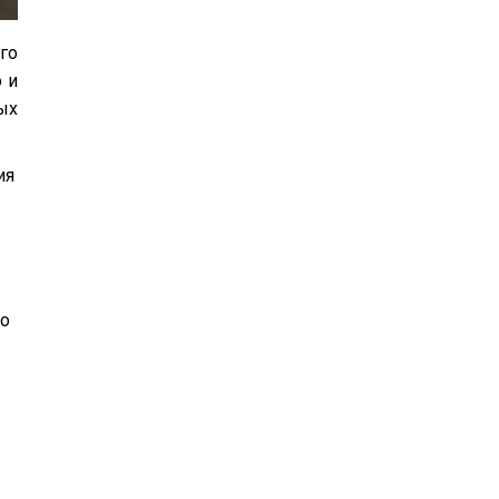
го
 и
ых
ия
но