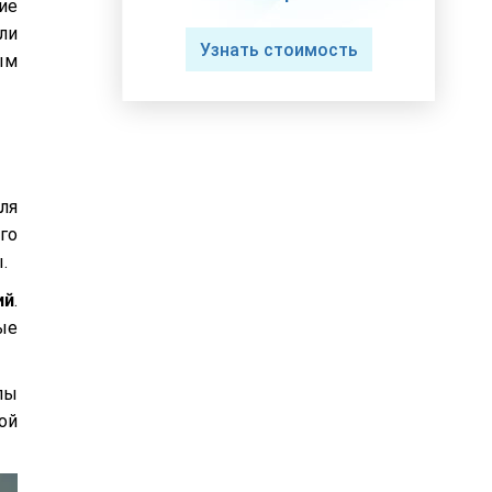
ие
ли
Узнать стоимость
ым
ля
го
.
ий
.
ые
лы
ой