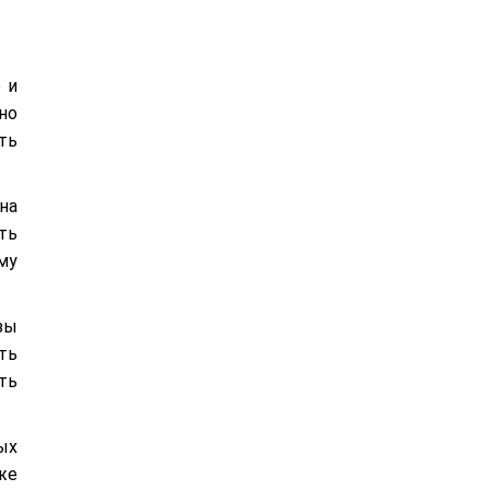
 и
но
ть
на
ть
му
зы
ть
ть
ых
же