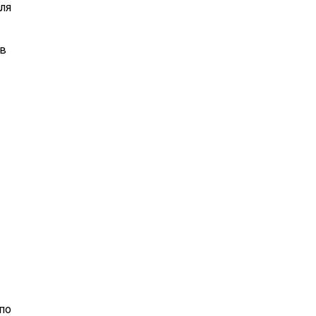
ля
ов
по