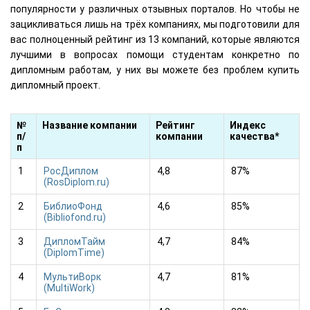
популярности у различных отзывных порталов. Но чтобы не
зацикливаться лишь на трёх компаниях, мы подготовили для
вас полноценный рейтинг из 13 компаний, которые являются
лучшими в вопросах помощи студентам конкретно по
дипломным работам, у них вы можете без проблем купить
дипломный проект.
№
Название компании
Рейтинг
Индекс
п/
компании
качества*
п
1
РосДиплом
4,8
87%
(RosDiplom.ru)
2
БиблиоФонд
4,6
85%
(Bibliofond.ru)
3
ДипломТайм
4,7
84%
(DiplomTime)
4
МультиВорк
4,7
81%
(MultiWork)