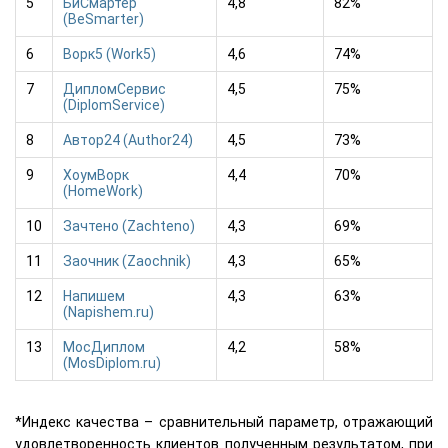
5
БиСмартер
4,8
82%
(BeSmarter)
6
Ворк5 (Work5)
4,6
74%
7
ДипломСервис
4,5
75%
(DiplomService)
8
Автор24 (Author24)
4,5
73%
9
ХоумВорк
4,4
70%
(HomeWork)
10
Зачтено (Zachteno)
4,3
69%
11
Заочник (Zaochnik)
4,3
65%
12
Напишем
4,3
63%
(Napishem.ru)
13
МосДиплом
4,2
58%
(MosDiplom.ru)
*Индекс качества – сравнительный параметр, отражающий
удовлетворенность клиентов полученным результатом, при