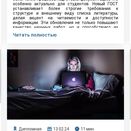
особенно актуально для студентов. Новый ГОСТ
устанавливает более строгие требования к
структуре и внешнему виду списка литературы,
делая акцент на читаемости и доступности
информации. Эти обновления не только повышают
качество научных работ, но и способствуют их
легкой интеграции в международное научное
Читать полностью
сообщество.
Дипломная
13.02.24
11 мин.