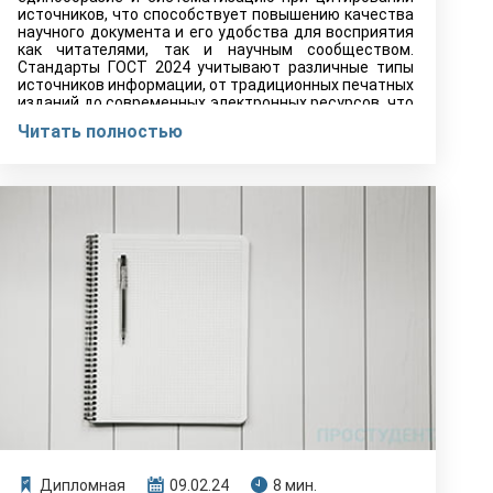
источников, что способствует повышению качества
научного документа и его удобства для восприятия
как читателями, так и научным сообществом.
Стандарты ГОСТ 2024 учитывают различные типы
источников информации, от традиционных печатных
изданий до современных электронных ресурсов, что
делает их незаменимыми в современной
Читать полностью
академической практике.
Дипломная
09.02.24
8 мин.