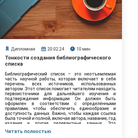
Дипломная
20.02.24
10 мин.
Тонкости создания библиографического
списка
Библиографический список – это неотъемлемая
часть научной работы, которая включает в себя
перечень всех источников, использованных
автором. Этот список помогает читателям находить
первоисточники для дальнейшего изучения и
подтверждения информации. Он должен быть
оформлен в соответствии с определёнными
правилами, чтобы обеспечить единообразие и
доступность данных. Важно, чтобы каждая ссылка
была точной и полной, включая автора, название, год
издания и другие релевантные данные. Это
повышает качество и достоверность научной
Читать полностью
работы.