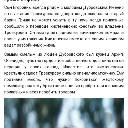
Сын Егоровны всегда рядом с молодым Дубровским. Именно
он выставил Троекурова со двора, когда скончался старый
барин. Гриша не может уснуть в ту ночь, когда приказные
сообщили о переводе кистеневских крестьян во владение
Троекурова. Он выступает одним из зачинщиков пожара и
после уничтожения Кистеневки вместе со своим хозяином
ведет разбойничью жизнь.
Самым смелым из людей Дубровского был кузнец Архип.
Очевидно, чувство гордости и собственного достоинства он
перенял у своих господ. Известие, что кистеневских
крестьян отдают Троекурову, сильно опечалило мужчину. Ему
противна мысль, что нужно покориться жестокому
помещику, поэтому Архип хочет ночью пробраться к спящим
приказным и всех перебить топором.