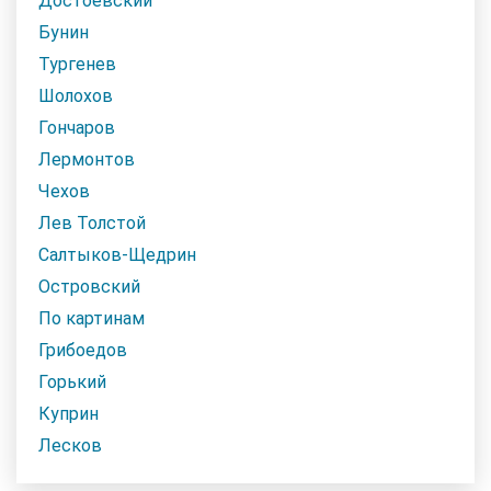
Достоевский
Бунин
Тургенев
Шолохов
Гончаров
Лермонтов
Чехов
Лев Толстой
Салтыков-Щедрин
Островский
По картинам
Грибоедов
Горький
Куприн
Лесков