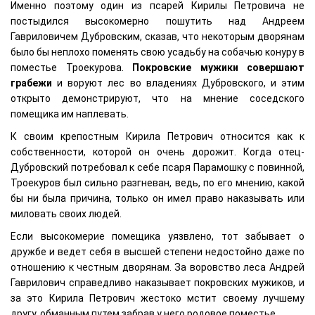
Именно поэтому один из псарей Кирилы Петровича не
постыдился высокомерно пошутить над Андреем
Гавриловичем Дубровским, сказав, что некоторым дворянам
было бы неплохо поменять свою усадьбу на собачью конуру в
поместье Троекурова.
Покровские мужики совершают
грабежи
и воруют лес во владениях Дубровского, и этим
открыто демонстрируют, что на мнение соседского
помещика им наплевать.
К своим крепостным Кирила Петрович относится как к
собственности, которой он очень дорожит. Когда отец-
Дубровский потребовал к себе псаря Парамошку с повинной,
Троекуров был сильно разгневан, ведь, по его мнению, какой
бы ни была причина, только он имел право наказывать или
миловать своих людей.
Если высокомерие помещика уязвлено, тот забывает о
дружбе и ведет себя в высшей степени недостойно даже по
отношению к честным дворянам. За воровство леса Андрей
Гаврилович справедливо наказывает покровских мужиков, и
за это Кирила Петрович жестоко мстит своему лучшему
другу, обманным путем забрав у него родовое поместье.