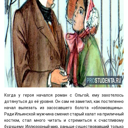
Когда у героя начался роман с Ольгой, ему захотелось
дотянуться до её уровня. Он сам не заметил, как постепенно
начал вылезать из засосавшего болота «обломовщины».
Ради Ильинской мужчина сменил старый халат на приличный
костюм, стал много читать и стремиться к счастливому
будущему. Иллюзорный мир, раньше существовавший только