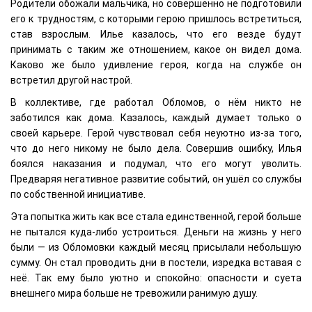
Родители обожали мальчика, но совершенно не подготовили
его к трудностям, с которыми герою пришлось встретиться,
став взрослым. Илье казалось, что его везде будут
принимать с таким же отношением, какое он видел дома.
Каково же было удивление героя, когда на службе он
встретил другой настрой.
В коллективе, где работал Обломов, о нём никто не
заботился как дома. Казалось, каждый думает только о
своей карьере. Герой чувствовал себя неуютно из-за того,
что до него никому не было дела. Совершив ошибку, Илья
боялся наказания и подумал, что его могут уволить.
Предваряя негативное развитие событий, он ушёл со службы
по собственной инициативе.
Эта попытка жить как все стала единственной, герой больше
не пытался куда-либо устроиться. Деньги на жизнь у него
были — из Обломовки каждый месяц присылали небольшую
сумму. Он стал проводить дни в постели, изредка вставая с
неё. Так ему было уютно и спокойно: опасности и суета
внешнего мира больше не тревожили ранимую душу.