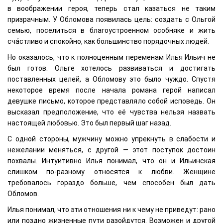
в воображении героя, теперь стал казаться не таким
призрачным. У Обломова появилась цель: создать с Ольгой
семью, поселиться в благоустроенном особняке и жить
сча́стливо и спокойно, как большинство порядочных людей.
Но оказалось, что к полноценным переменам Илья Ильич не
был готов. Ольге хотелось развиваться и достигать
поставленных целей, а Обломову это было чуждо. Спустя
некоторое время после начала романа герой написал
девушке письмо, которое представляло собой исповедь. Он
высказал предположение, что её чувства нельзя назвать
настоящей любовью. Это был первый шаг назад.
С одной стороны, мужчину можно упрекнуть в слабости и
нежелании меняться, с другой — этот поступок достоин
похвалы. Интуитивно Илья понимал, что он и Ильинская
слишком по-разному относятся к любви. Женщине
требовалось гораздо больше, чем способен был дать
Обломов.
Илья понимал, что эти отношения ни к чему не приведут: рано
или поздно жизненные пути разойдутся. Возможен и другой