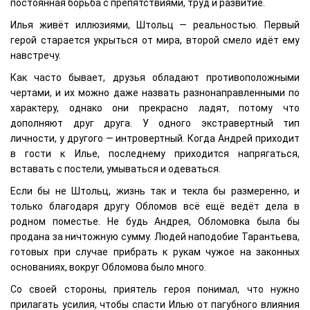
постоянная борьба с препятствиями, труд и развитие.
Илья живёт иллюзиями, Штольц — реальностью. Первый
герой старается укрыться от мира, второй смело идёт ему
навстречу.
Как часто бывает, друзья обладают противоположными
чертами, и их можно даже назвать разнонаправленными по
характеру, однако они прекрасно ладят, потому что
дополняют друг друга. У одного экстравертный тип
личности, у другого — интровертный. Когда Андрей приходит
в гости к Илье, последнему приходится напрягаться,
вставать с постели, умываться и одеваться.
Если бы не Штольц, жизнь так и текла бы размеренно, и
только благодаря другу Обломов всё ещё ведёт дела в
родном поместье. Не будь Андрея, Обломовка была бы
продана за ничтожную сумму. Людей наподобие Тарантьева,
готовых при случае прибрать к рукам чужое на законных
основаниях, вокруг Обломова было много.
Со своей стороны, приятель героя понимал, что нужно
прилагать усилия, чтобы спасти Илью от пагубного влияния