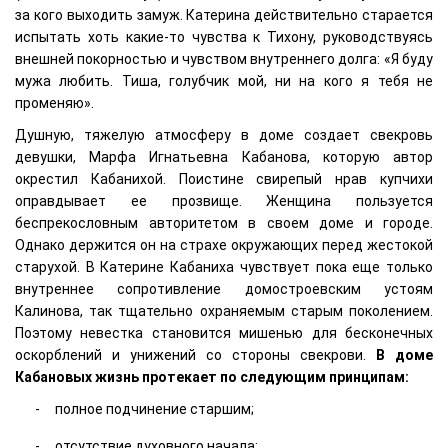
за кого выходить замуж. Катерина действительно старается
испытать хоть какие-то чувства к Тихону, руководствуясь
внешней покорностью и чувством внутреннего долга: «Я буду
мужа любить. Тиша, голубчик мой, ни на кого я тебя не
променяю».
Душную, тяжелую атмосферу в доме создает свекровь
девушки, Марфа Игнатьевна Кабанова, которую автор
окрестил Кабанихой. Поистине свирепый нрав купчихи
оправдывает ее прозвище. Женщина пользуется
беспрекословным авторитетом в своем доме и городе.
Однако держится он на страхе окружающих перед жестокой
старухой. В Катерине Кабаниха чувствует пока еще только
внутреннее сопротивление домостроевским устоям
Калинова, так тщательно охраняемым старым поколением.
Поэтому невестка становится мишенью для бесконечных
оскорблений и унижений со стороны свекрови.
В доме
Кабановых жизнь протекает по следующим принципам:
полное подчинение старшим;
отсутствие духовного начала;