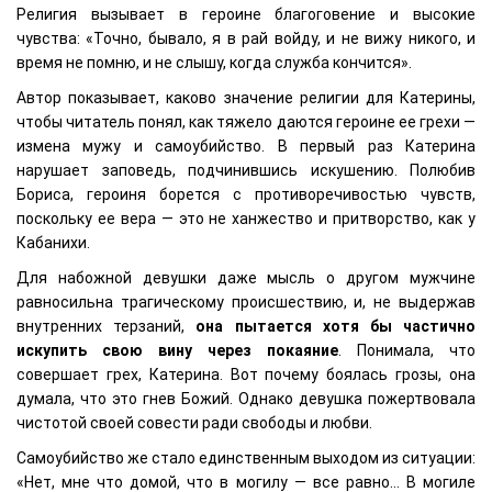
Религия вызывает в героине благоговение и высокие
чувства: «Точно, бывало, я в рай войду, и не вижу никого, и
время не помню, и не слышу, когда служба кончится».
Автор показывает, каково значение религии для Катерины,
чтобы читатель понял, как тяжело даются героине ее грехи —
измена мужу и самоубийство. В первый раз Катерина
нарушает заповедь, подчинившись искушению. Полюбив
Бориса, героиня борется с противоречивостью чувств,
поскольку ее вера — это не ханжество и притворство, как у
Кабанихи.
Для набожной девушки даже мысль о другом мужчине
равносильна трагическому происшествию, и, не выдержав
внутренних терзаний,
она пытается хотя бы частично
искупить свою вину через покаяние
. Понимала, что
совершает грех, Катерина. Вот почему боялась грозы, она
думала, что это гнев Божий. Однако девушка пожертвовала
чистотой своей совести ради свободы и любви.
Самоубийство же стало единственным выходом из ситуации:
«Нет, мне что домой, что в могилу — все равно… В могиле