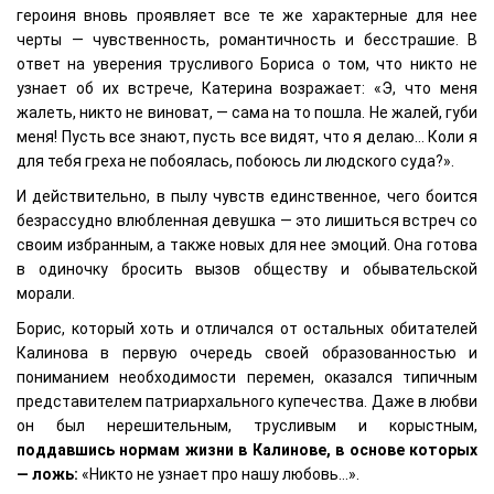
героиня вновь проявляет все те же характерные для нее
черты — чувственность, романтичность и бесстрашие. В
ответ на уверения трусливого Бориса о том, что никто не
узнает об их встрече, Катерина возражает: «Э, что меня
жалеть, никто не виноват, — сама на то пошла. Не жалей, губи
меня! Пусть все знают, пусть все видят, что я делаю… Коли я
для тебя греха не побоялась, побоюсь ли людского суда?».
И действительно, в пылу чувств единственное, чего боится
безрассудно влюбленная девушка — это лишиться встреч со
своим избранным, а также новых для нее эмоций. Она готова
в одиночку бросить вызов обществу и обывательской
морали.
Борис, который хоть и отличался от остальных обитателей
Калинова в первую очередь своей образованностью и
пониманием необходимости перемен, оказался типичным
представителем патриархального купечества. Даже в любви
он был нерешительным, трусливым и корыстным,
поддавшись нормам жизни в Калинове, в основе которых
— ложь:
«Никто не узнает про нашу любовь…».