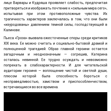
лице Варвары и Кудряша проявляет слабость, предпочитая
притворяться и изображать почтение к «сильным мира сего»,
испытывая при этом противоположные чувства. Их
трагичность характеров заключалась в том, что они были
«изуродованы» давлением темной силы, господствующей в
Калинове.
Пьеса «Гроза» вызвала ожесточенные споры среди критиков
XIX века. Ее можно считать и социально-бытовой драмой и
полноценной трагедией. Образ главной героини остается
загадочным и неоднозначным — согрешив, Катерина
осталась невинной. Ее трудно осуждать и невозможно
попрекать в слабохарактерности. И для читательской
аудитории героиня — воплощение чистой и светлой души,
плюсом которой была способность бороться с
несправедливостью, хамством и приспособленчеством,
встречающиеся во все времена.