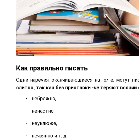
Как правильно писать
Одни наречия, оканчивающиеся на -о/-е, могут п
слитно, так как без приставки
-не
теряют всякий 
небрежно,
ненастно,
неуклюже,
нечаянно и т. д.