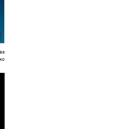
два
ко