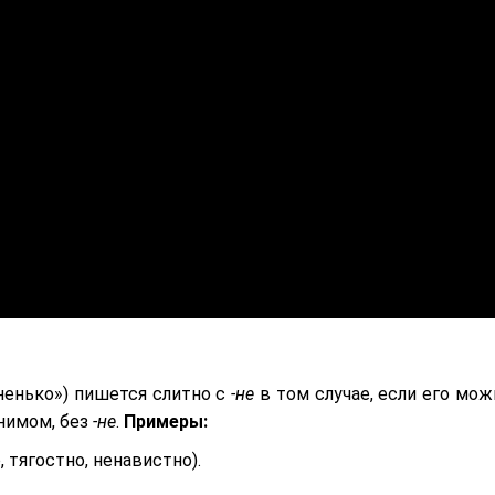
ненько») пишется слитно с
-не
в том случае, если его мож
нимом, без
-не
.
Примеры:
 тягостно, ненавистно).