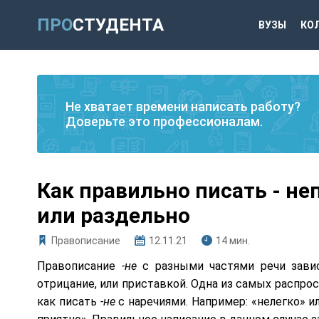
ПРО
СТУДЕНТА
ВУЗЫ
КО
Не хватает времени написать работу?
Доверьте это профессионалам.
Как правильно писать - не
или раздельно
Правописание
12.11.21
14 мин.
Правописание
-не
с разными частями речи зави
отрицание, или приставкой. Одна из самых распр
как писать
-не
с наречиями. Например: «нелегко» ил