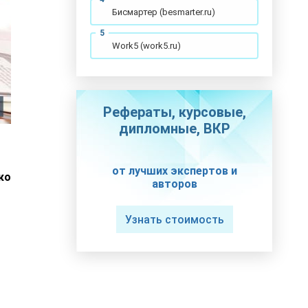
Бисмартер (besmarter.ru)
Work5 (work5.ru)
Рефераты, курсовые,
дипломные, ВКР
от лучших экспертов и
ко
авторов
Узнать стоимость