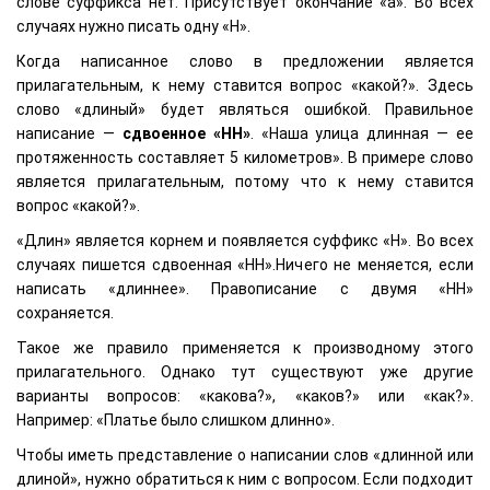
слове суффикса нет. Присутствует окончание «а». Во всех
случаях нужно писать одну «Н».
Когда написанное слово в предложении является
прилагательным, к нему ставится вопрос «какой?». Здесь
слово «длиный» будет являться ошибкой. Правильное
написание —
сдвоенное «НН»
. «Наша улица длинная — ее
протяженность составляет 5 километров». В примере слово
является прилагательным, потому что к нему ставится
вопрос «какой?».
«Длин» является корнем и появляется суффикс «Н». Во всех
случаях пишется сдвоенная «НН».Ничего не меняется, если
написать «длиннее». Правописание с двумя «НН»
сохраняется.
Такое же правило применяется к производному этого
прилагательного. Однако тут существуют уже другие
варианты вопросов: «какова?», «каков?» или «как?».
Например: «Платье было слишком длинно».
Чтобы иметь представление о написании слов «длинной или
длиной», нужно обратиться к ним с вопросом. Если подходит